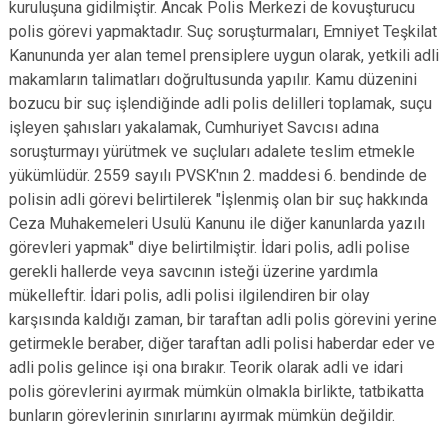
kuruluşuna gidilmiştir. Ancak Polis Merkezi de kovuşturucu
polis görevi yapmaktadır. Suç soruşturmaları, Emniyet Teşkilat
Kanununda yer alan temel prensiplere uygun olarak, yetkili adli
makamların talimatları doğrultusunda yapılır. Kamu düzenini
bozucu bir suç işlendiğinde adli polis delilleri toplamak, suçu
işleyen şahısları yakalamak, Cumhuriyet Savcısı adına
soruşturmayı yürütmek ve suçluları adalete teslim etmekle
yükümlüdür. 2559 sayılı PVSK'nın 2. maddesi 6. bendinde de
polisin adli görevi belirtilerek "İşlenmiş olan bir suç hakkında
Ceza Muhakemeleri Usulü Kanunu ile diğer kanunlarda yazılı
görevleri yapmak" diye belirtilmiştir. İdari polis, adli polise
gerekli hallerde veya savcının isteği üzerine yardımla
mükelleftir. İdari polis, adli polisi ilgilendiren bir olay
karşısında kaldığı zaman, bir taraftan adli polis görevini yerine
getirmekle beraber, diğer taraftan adli polisi haberdar eder ve
adli polis gelince işi ona bırakır. Teorik olarak adli ve idari
polis görevlerini ayırmak mümkün olmakla birlikte, tatbikatta
bunların görevlerinin sınırlarını ayırmak mümkün değildir.