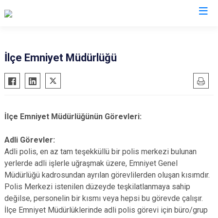
Van
İlçe Emniyet Müdürlüğü
Bahçesaray
Gürpınar
Başkale
Muradiye
Çaldıran
Özalp
İlçe Emniyet Müdürlüğünün Görevleri:
Çatak
Saray
Edremit
İpekyolu
Adli Görevler:
Adli polis, en az tam teşekküllü bir polis merkezi bulunan
Erciş
Tuşba
yerlerde adli işlerle uğraşmak üzere, Emniyet Genel
Gevaş
Müdürlüğü kadrosundan ayrılan görevlilerden oluşan kısımdır.
Polis Merkezi istenilen düzeyde teşkilatlanmaya sahip
değilse, personelin bir kısmı veya hepsi bu görevde çalışır.
İlçe Emniyet Müdürlüklerinde adli polis görevi için büro/grup