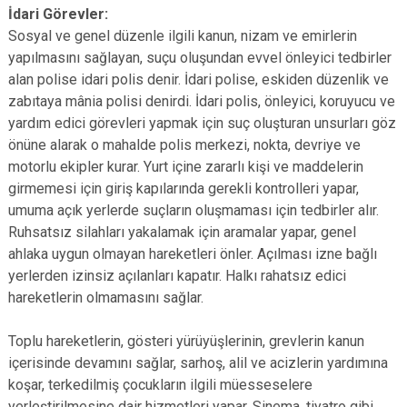
İdari Görevler:
Sosyal ve genel düzenle ilgili kanun, nizam ve emirlerin
yapılmasını sağlayan, suçu oluşundan evvel önleyici tedbirler
alan polise idari polis denir. İdari polise, eskiden düzenlik ve
zabıtaya mânia polisi denirdi. İdari polis, önleyici, koruyucu ve
yardım edici görevleri yapmak için suç oluşturan unsurları göz
önüne alarak o mahalde polis merkezi, nokta, devriye ve
motorlu ekipler kurar. Yurt içine zararlı kişi ve maddelerin
girmemesi için giriş kapılarında gerekli kontrolleri yapar,
umuma açık yerlerde suçların oluşmaması için tedbirler alır.
Ruhsatsız silahları yakalamak için aramalar yapar, genel
ahlaka uygun olmayan hareketleri önler. Açılması izne bağlı
yerlerden izinsiz açılanları kapatır. Halkı rahatsız edici
hareketlerin olmamasını sağlar.
Toplu hareketlerin, gösteri yürüyüşlerinin, grevlerin kanun
içerisinde devamını sağlar, sarhoş, alil ve acizlerin yardımına
koşar, terkedilmiş çocukların ilgili müesseselere
yerleştirilmesine dair hizmetleri yapar. Sinema, tiyatro gibi