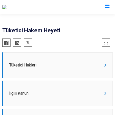
Van
Tüketici Hakem Heyeti
Bahçesaray
Gürpınar
Başkale
Muradiye
Çaldıran
Özalp
Çatak
Saray
Tüketici Hakları
Edremit
İpekyolu
Erciş
Tuşba
Gevaş
İlgili Kanun