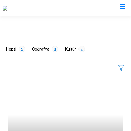
Van
Bahçesaray
Gürpınar
Hepsi
Coğrafya
Kültür
5
3
2
Başkale
Muradiye
Çaldıran
Özalp
Çatak
Saray
Edremit
İpekyolu
ETİKETLER
Erciş
Tuşba
Gevaş
Doğa
3
Sanat
1
Tarih
1