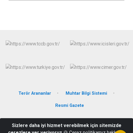
Terör Arananlar
Muhtar Bilgi Sistemi
Resmi Gazete
Vanyolu Mahallesi Vanyolu Caddesi Kaymakamlık Binası Kat: 1 -
Sizlere daha iyi hizmet verebilmek için sitemizde
65400 Erciş/VAN
çerezlere yer veriyoruz
🍪 Çerez politikamız hakkında