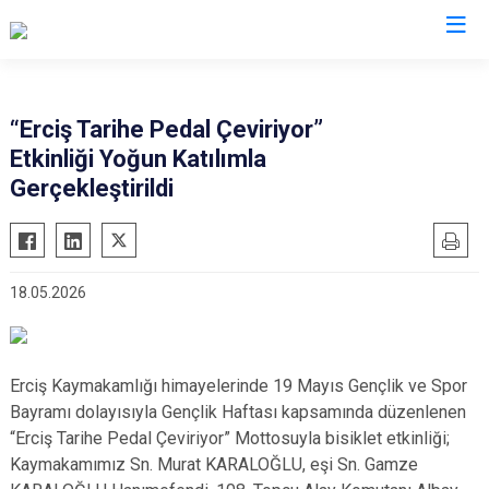
Van
“Erciş Tarihe Pedal Çeviriyor”
Etkinliği Yoğun Katılımla
Bahçesaray
Gürpınar
Gerçekleştirildi
Başkale
Muradiye
Çaldıran
Özalp
Çatak
Saray
18.05.2026
Edremit
İpekyolu
Erciş
Tuşba
Gevaş
Erciş Kaymakamlığı himayelerinde 19 Mayıs Gençlik ve Spor
Bayramı dolayısıyla Gençlik Haftası kapsamında düzenlenen
“Erciş Tarihe Pedal Çeviriyor” Mottosuyla bisiklet etkinliği;
Kaymakamımız Sn. Murat KARALOĞLU, eşi Sn. Gamze