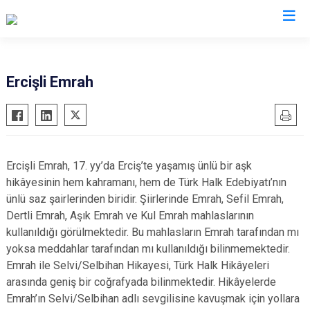
Van
Ercişli Emrah
Bahçesaray
Gürpınar
Başkale
Muradiye
Çaldıran
Özalp
Ercişli Emrah, 17. yy’da Erciş’te yaşamış ünlü bir aşk
Çatak
Saray
hikâyesinin hem kahramanı, hem de Türk Halk Edebiyatı’nın
Edremit
İpekyolu
ünlü saz şairlerinden biridir. Şiirlerinde Emrah, Sefil Emrah,
Dertli Emrah, Aşık Emrah ve Kul Emrah mahlaslarının
Erciş
Tuşba
kullanıldığı görülmektedir. Bu mahlasların Emrah tarafından mı
Gevaş
yoksa meddahlar tarafından mı kullanıldığı bilinmemektedir.
Emrah ile Selvi/Selbihan Hikayesi, Türk Halk Hikâyeleri
arasında geniş bir coğrafyada bilinmektedir. Hikâyelerde
Emrah’ın Selvi/Selbihan adlı sevgilisine kavuşmak için yollara