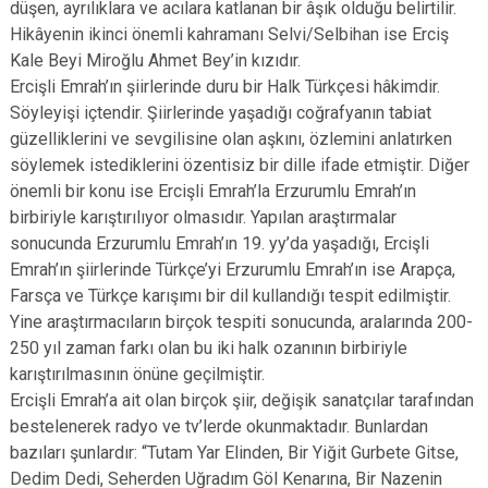
düşen, ayrılıklara ve acılara katlanan bir âşık olduğu belirtilir.
Hikâyenin ikinci önemli kahramanı Selvi/Selbihan ise Erciş
Kale Beyi Miroğlu Ahmet Bey’in kızıdır.
Ercişli Emrah’ın şiirlerinde duru bir Halk Türkçesi hâkimdir.
Söyleyişi içtendir. Şiirlerinde yaşadığı coğrafyanın tabiat
güzelliklerini ve sevgilisine olan aşkını, özlemini anlatırken
söylemek istediklerini özentisiz bir dille ifade etmiştir. Diğer
önemli bir konu ise Ercişli Emrah’la Erzurumlu Emrah’ın
birbiriyle karıştırılıyor olmasıdır. Yapılan araştırmalar
sonucunda Erzurumlu Emrah’ın 19. yy’da yaşadığı, Ercişli
Emrah’ın şiirlerinde Türkçe’yi Erzurumlu Emrah’ın ise Arapça,
Farsça ve Türkçe karışımı bir dil kullandığı tespit edilmiştir.
Yine araştırmacıların birçok tespiti sonucunda, aralarında 200-
250 yıl zaman farkı olan bu iki halk ozanının birbiriyle
karıştırılmasının önüne geçilmiştir.
Ercişli Emrah’a ait olan birçok şiir, değişik sanatçılar tarafından
bestelenerek radyo ve tv’lerde okunmaktadır. Bunlardan
bazıları şunlardır: “Tutam Yar Elinden, Bir Yiğit Gurbete Gitse,
Dedim Dedi, Seherden Uğradım Göl Kenarına, Bir Nazenin