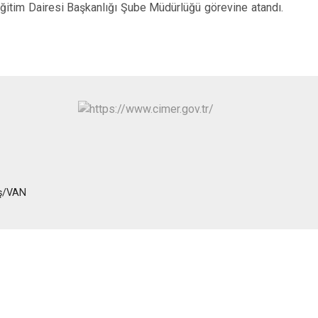
İpekyolu
 Eğitim Dairesi Başkanlığı Şube Müdürlüğü görevine atandı.
Tuşba
iş/VAN