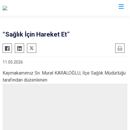
Van
“Sağlık İçin Hareket Et”
Bahçesaray
Gürpınar
Başkale
Muradiye
11.05.2026
Çaldıran
Özalp
Çatak
Saray
Kaymakamımız Sn. Murat KARALOĞLU, İlçe Sağlık Müdürlüğü
tarafından düzenlenen
Edremit
İpekyolu
Erciş
Tuşba
Gevaş